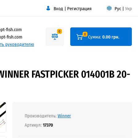
Вход
|
Регистрация
Рус
|
Укр
pt-fish.com
0
0
pt-fish.com
Сумма:
0.00 грн.
ть руководителю
NNER FASTPICKER 014001B 20-
Производитель:
Winner
Артикул:
17370