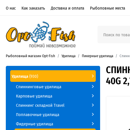
О нас
Как заказать
Доставка и оплата
Рыболовные места
Рыболовный магазин Opt-Fish
Удилища
Пикерные удилища
Спинни
СПИНН
Удилища
(930)
40G 2,
Спиннинговые удилища
Карповые удилища
Спиннинг складной Travel
Поплавочные удилища
Фидерные удилища