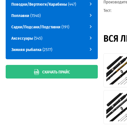
Производите
Поводки/Вертлюги/Карабины
(447)
Тест:
Поплавки
(1540)
Садки/Подсаки/Подставки
(191)
ВСЯ Л
Аксессуары
(545)
Зимняя рыбалка
(2577)
СКАЧАТЬ ПРАЙС