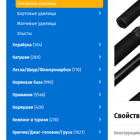
Пикерные удилища
Бортовые удилища
Матчевые удилища
Хлысты
Херабуна
(104)
Катушки
(280)
Леска/Шнур/Флюорокарбон
(710)
Кормовая база
(990)
Приманки
(5546)
Кормушки
(426)
Свойств
Кемпинг и туризм
(278)
Крючки/Джиг-головки/Груза
(1821)
Конструкция