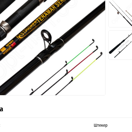
а
:
Штекер