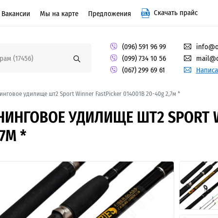
Скачать прайс
Вакансии
Мы на карте
Предложения
(096) 591 96 99
info@o
(099) 734 10 56
mail@o
(067) 299 69 61
Написа
нговое удилище шт2 Sport Winner FastPicker 014001B 20-40g 2,7м *
ИНГОВОЕ УДИЛИЩЕ ШТ2 SPORT WI
7М *