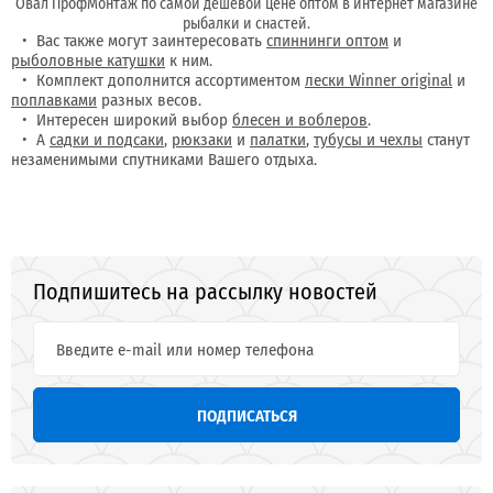
Овал ПрофМонтаж по самой дешевой цене оптом в интернет магазине
рыбалки и снастей.
Вас также могут заинтересовать
спиннинги оптом
и
рыболовные катушки
к ним.
Комплект дополнится ассортиментом
лески Winner original
и
поплавками
разных весов.
Интересен широкий выбор
блесен и воблеров
.
А
садки и подсаки
,
рюкзаки
и
палатки
,
тубусы и чехлы
станут
незаменимыми спутниками Вашего отдыха.
Подпишитесь на рассылку новостей
ПОДПИСАТЬСЯ