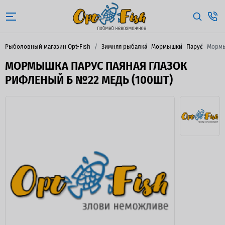
Рыболовный магазин Opt-Fish
Зимняя рыбалка
Мормышки
Парус
Мормы
МОРМЫШКА ПАРУС ПАЯНАЯ ГЛАЗОК
РИФЛЕНЫЙ Б №22 МЕДЬ (100ШТ)