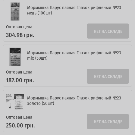
Мормышка Парус паяная Глазок рифленый №23
медь (100шт)
Оптовая цена
НЕТ НА СКЛАДЕ
304.98 грн.
Мормышка Парус паяная Глазок рифленый №23
mix (50шт)
Оптовая цена
НЕТ НА СКЛАДЕ
182.00 грн.
Мормышка Парус паяная Глазок рифленый №23
золото (50шт)
Оптовая цена
НЕТ НА СКЛАДЕ
250.00 грн.