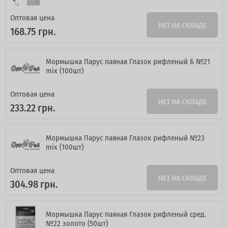
Оптовая цена
НЕТ НА СКЛАДЕ
168.75 грн.
Мормышка Парус паяная Глазок рифленый Б №21
mix (100шт)
ИНТЕРНЕТ-МАГАЗИН
ОПТОВОЙ
ПРОДАЖ.
Оптовая цена
Розничные заказы не рассматриваются!
НЕТ НА СКЛАДЕ
233.22 грн.
Мормышка Парус паяная Глазок рифленый №23
mix (100шт)
Оптовая цена
НЕТ НА СКЛАДЕ
304.98 грн.
Мормышка Парус паяная Глазок рифленый сред.
№22 золото (50шт)