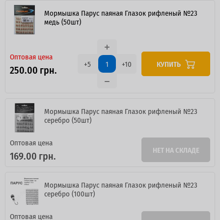
Мормышка Парус паяная Глазок рифленый №23
медь (50шт)
Оптовая цена
КУПИТЬ
+5
+10
250.00 грн.
Мормышка Парус паяная Глазок рифленый №23
серебро (50шт)
Оптовая цена
НЕТ НА СКЛАДЕ
169.00 грн.
Мормышка Парус паяная Глазок рифленый №23
серебро (100шт)
Оптовая цена