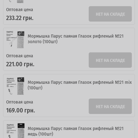
Оптовая цена
НЕТ НА СКЛАДЕ
233.22 грн.
Мормышка Парус паяная Глазок рифленый №21
золото (100шт)
Оптовая цена
НЕТ НА СКЛАДЕ
221.00 грн.
Мормышка Парус паяная Глазок рифленый №21 mix
(100шт)
Оптовая цена
НЕТ НА СКЛАДЕ
169.00 грн.
Мормышка Парус паяная Глазок рифленый №21
медь (100шт)