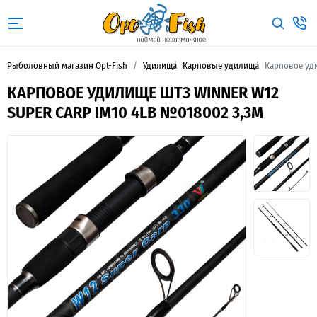
Рыболовный магазин Opt-Fish
Удилища
Карповые удилища
Карповое уди
КАРПОВОЕ УДИЛИЩЕ ШТ3 WINNER W12
SUPER CARP IM10 4LB №018002 3,3М