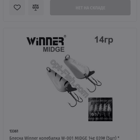
НЕТ НА СКЛАДЕ
13361
Блесна Winner колебалка W-001 MIDGE 14g 039# (5шт) *