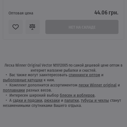
44.06 грн.
Оптовая цена
НЕТ НА СКЛАДЕ
Леска Winner Original Vector №012005 по самой дешевой цене оптом в
интернет магазине рыбалки и снастей.
Вас также могут заинтересовать
спиннинги оптом
и
рыболовные катушки
к ним.
Комплект дополнится ассортиментом
лески Winner original
и
поплавками
разных весов.
Интересен широкий выбор
блесен и воблеров
.
А
садки и подсаки
,
рюкзаки
и
палатки
,
тубусы и чехлы
станут
незаменимыми спутниками Вашего отдыха.