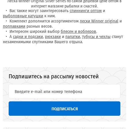
Леска Winner Original Silver Series по самой дешевой цене оптом в
интернет магазине рыбалки и снастей.
Вас также могут заинтересовать
спиннинги оптом
и
рыболовные катушки
к ним.
Комплект дополнится ассортиментом
лески Winner original
и
поплавками
разных весов.
Интересен широкий выбор
блесен и воблеров
.
А
садки и подсаки
,
рюкзаки
и
палатки
,
тубусы и чехлы
станут
незаменимыми спутниками Вашего отдыха.
Подпишитесь на рассылку новостей
ПОДПИСАТЬСЯ