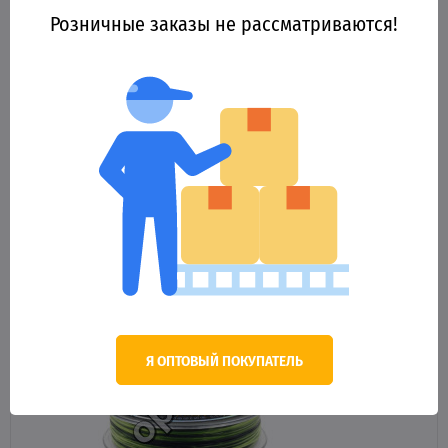
Леска Winner Original Power King Fisher №0810 100м 0,32мм
Розничные заказы не рассматриваются!
44.06 грн.
Оптовая цена
КУПИТЬ
Я ОПТОВЫЙ ПОКУПАТЕЛЬ