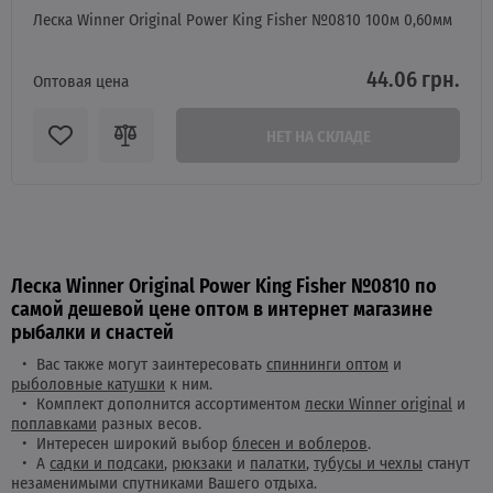
Леска Winner Original Power King Fisher №0810 100м 0,60мм
44.06 грн.
Оптовая цена
НЕТ НА СКЛАДЕ
Леска Winner Original Power King Fisher №0810 по
самой дешевой цене оптом в интернет магазине
рыбалки и снастей
Вас также могут заинтересовать
спиннинги оптом
и
рыболовные катушки
к ним.
Комплект дополнится ассортиментом
лески Winner original
и
поплавками
разных весов.
Интересен широкий выбор
блесен и воблеров
.
А
садки и подсаки
,
рюкзаки
и
палатки
,
тубусы и чехлы
станут
незаменимыми спутниками Вашего отдыха.