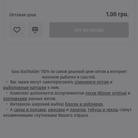
1.00 грн.
Оптовая цена
НЕТ НА СКЛАДЕ
Goss Baitholder 11014 по самой дешевой цене оптом в интернет
магазине рыбалки и снастей.
Вас также могут заинтересовать
спиннинги оптом
и
рыболовные катушки
к ним.
Комплект дополнится ассортиментом
лески Winner original
и
поплавками
разных весов.
Интересен широкий выбор
блесен и воблеров
.
А
садки и подсаки
,
рюкзаки
и
палатки
,
тубусы и чехлы
станут
незаменимыми спутниками Вашего отдыха.