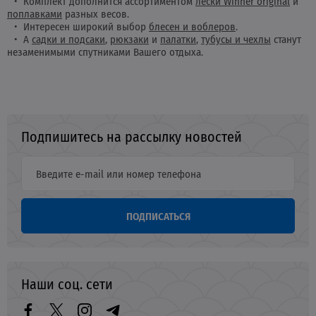
Комплект дополнится ассортиментом
лески Winner original
и
поплавками
разных весов.
Интересен широкий выбор
блесен и воблеров
.
А
садки и подсаки
,
рюкзаки
и
палатки
,
тубусы и чехлы
станут
незаменимыми спутниками Вашего отдыха.
Подпишитесь на рассылку новостей
ПОДПИСАТЬСЯ
Наши соц. сети