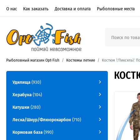
О нас
Как заказать
Доставка и оплата
Рыболовные места
Рыболовный магазин Opt-Fish
Костюмы летние
Костюм \'Пиксель\' П
КОСТЮ
Удилища
(930)
Херабуна
(104)
Катушки
(280)
Леска/Шнур/Флюорокарбон
(710)
Кормовая база
(990)