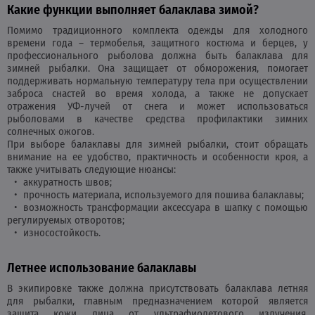
Какие функции выполняет балаклава зимой?
Помимо традиционного комплекта одежды для холодного
времени года – термобелья, защитного костюма и берцев, у
профессионального рыболова должна быть балаклава для
зимней рыбалки. Она защищает от обморожения, помогает
поддерживать нормальную температуру тела при осуществлении
заброса снастей во время холода, а также не допускает
отражения УФ-лучей от снега и может использоваться
рыболовами в качестве средства профилактики зимних
солнечных ожогов.
При выборе балаклавы для зимней рыбалки, стоит обращать
внимание на ее удобство, практичность и особенности кроя, а
также учитывать следующие нюансы:
аккуратность швов;
прочность материала, используемого для пошива балаклавы;
возможность трансформации аксессуара в шапку с помощью
регулируемых отворотов;
износостойкость.
Летнее использование балаклавы
В экипировке также должна присутствовать балаклава летняя
для рыбалки, главным предназначением которой является
защита кожи лица от ультрафиолетового излучения,