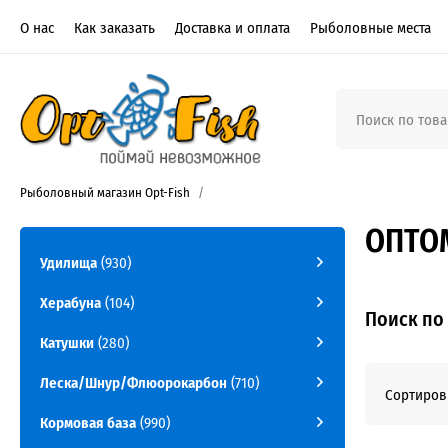
О нас
Как заказать
Доставка и оплата
Рыболовные места
Рыболовный магазин Opt-Fish
ОПТОМ
Удилища
(930)
Херабуна
(104)
Поиск по
Катушки
(280)
Леска/Шнур/Флюорокарбон
(710)
Сортиров
Кормовая база
(990)