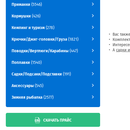
Приманки
(5546)
Кормушки
(426)
Кемпинг и туризм
(278)
Вас такж
Крючки/Джиг-головки/Груза
(1821)
Комплект
Интерес
А
садки 
Поводки/Вертлюги/Карабины
(447)
Поплавки
(1540)
Садки/Подсаки/Подставки
(191)
Аксессуары
(545)
Зимняя рыбалка
(2577)
СКАЧАТЬ ПРАЙС