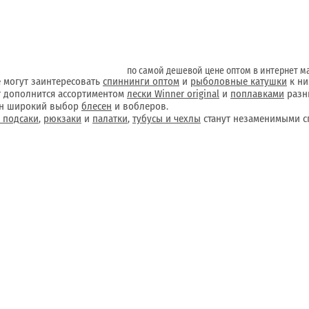
по самой дешевой цене оптом в интернет м
е могут заинтересовать
спиннинги оптом
и
рыболовные катушки
к ни
 дополнится ассортиментом
лески Winner original
и
поплавками
разн
ен широкий выбор
блесен
и воблеров.
и подсаки
,
рюкзаки
и
палатки
,
тубусы и чехлы
станут незаменимыми с